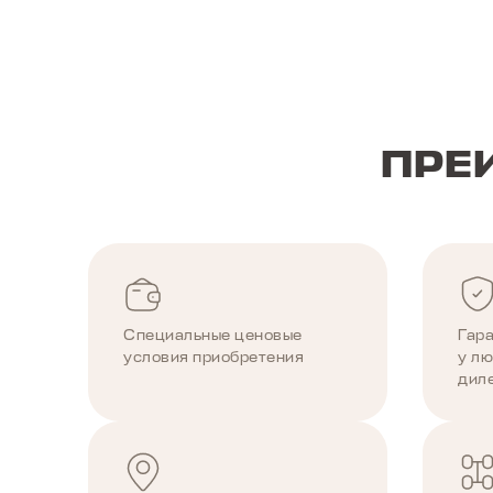
ПРЕ
Специальные ценовые
Гар
условия приобретения
у л
дил