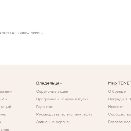
льными для заполнения.
Владельцам
Мир TENE
ложения
Сервисные акции
О бренде
д-Ин
Программа «Помощь в пути»
Награды T
ктаций
Гарантия
Новости
ммы
Руководства по эксплуатации
Сообщество
а
Запись на сервис
Беговое со
вания