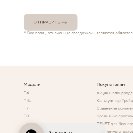
ОТПРАВИТЬ
* Все поля, отмеченные звездочкой, являются обязате
Модели
Покупателям
T4
Акции и спецпред
T4L
Калькулятор Трей
T7
Сравнение компле
T8
Кредитные програ
TENET для бизнес
Программы страхо
Закажите