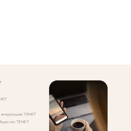
T
ENET
 владельцев TENET
общество TENET