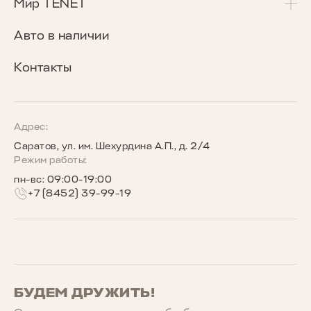
Калькулятор Трейд-Ин
Сервисные акции
Мир TENET
T8
Сравнение комплектаций
Программа «Помощь в пути»
О бренде
Авто в наличии
Кредитные программы
Гарантия
Награды TENET
Контакты
TENET для бизнеса
Руководства по эксплуатации
Новости
Программы страхования
Запись на сервис
Сообщество владельцев TENET
Адрес:
Саратов, ул. им. Шехурдина А.П., д. 2/4
Беговое сообщество TENET
Режим работы:
пн-вс: 09:00-19:00
+7 (8452) 39-99-19
БУДЕМ ДРУЖИТЬ!