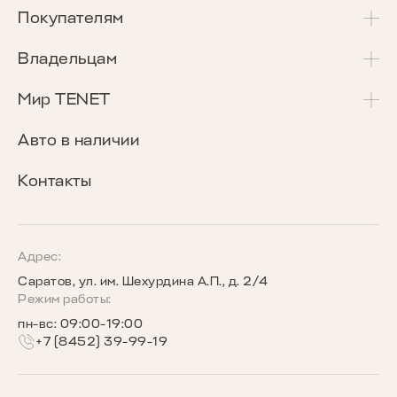
T4
Покупателям
T4L
Акции и спецпредложения
Владельцам
T7
Калькулятор Трейд-Ин
Сервисные акции
Мир TENET
T8
Сравнение комплектаций
Программа «Помощь в пути»
О бренде
Авто в наличии
Кредитные программы
Гарантия
Награды TENET
Контакты
TENET для бизнеса
Руководства по эксплуатации
Новости
Программы страхования
Запись на сервис
Сообщество владельцев TENET
Адрес:
Саратов, ул. им. Шехурдина А.П., д. 2/4
Беговое сообщество TENET
Режим работы:
пн-вс: 09:00-19:00
+7 (8452) 39-99-19