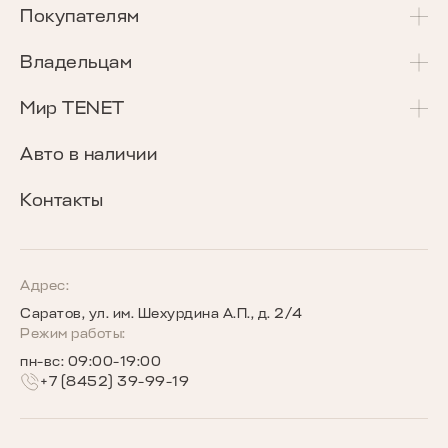
T4
Покупателям
T4L
Акции и спецпредложения
Владельцам
T7
Калькулятор Трейд-Ин
Сервисные акции
Мир TENET
T8
Сравнение комплектаций
Программа «Помощь в пути»
О бренде
Авто в наличии
Кредитные программы
Гарантия
Награды TENET
Контакты
TENET для бизнеса
Руководства по эксплуатации
Новости
Программы страхования
Запись на сервис
Сообщество владельцев TENET
Адрес:
Саратов, ул. им. Шехурдина А.П., д. 2/4
Беговое сообщество TENET
Режим работы:
пн-вс: 09:00-19:00
+7 (8452) 39-99-19