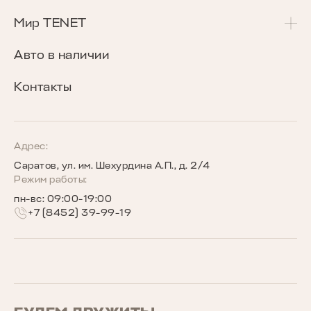
T7
Калькулятор Трейд-Ин
Сервисные акции
Мир TENET
T8
Сравнение комплектаций
Программа «Помощь в пути»
О бренде
Авто в наличии
Кредитные программы
Гарантия
Награды TENET
Контакты
TENET для бизнеса
Руководства по эксплуатации
Новости
Программы страхования
Запись на сервис
Сообщество владельцев TENET
Адрес:
Саратов, ул. им. Шехурдина А.П., д. 2/4
Беговое сообщество TENET
Режим работы:
пн-вс: 09:00-19:00
+7 (8452) 39-99-19